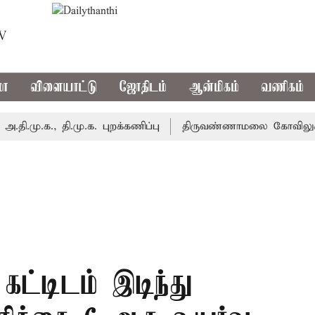
TV
மா
விளையாட்டு
ஜோதிடம்
ஆன்மிகம்
வணிகம்
.க., தி.மு.க. புறக்கணிப்பு
திருவண்ணாமலை கோவிலுக்கு இன்ற
கட்டிடம் இடிந்து