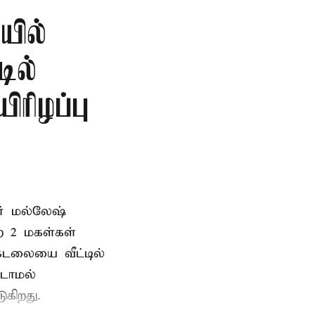
ில்
டில்
ிரிழப்பு
வர் மல்லேஷ்
ற 2 மகள்கள்
டலையை வீட்டில்
்டாமல்
ுகிறது.