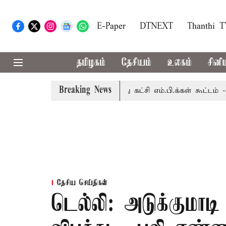
E-Paper
DTNEXT
Thanthi 
தமிழகம்
தேசியம்
உலகம்
சினி
Breaking News
தலைமையில் இன்று அனைத்து கட்சி எம்.பி.க்கள் கூட்டம் - அ.தி.மு
தேசிய செய்திகள்
டெல்லி: அடுக்குமாடி 