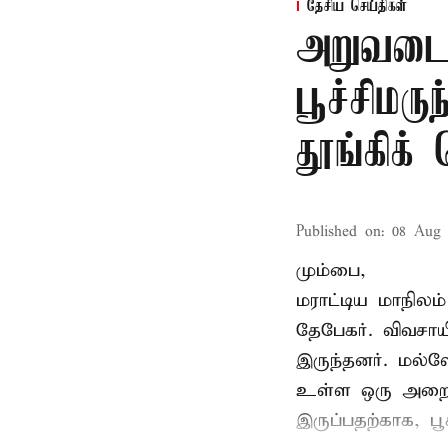
தேசிய செய்திகள்
அறுவடை
பூச்சிமரு
தூங்கிக்
Published on
:
08 Aug 
மும்பை,
மராட்டிய மாநிலம்
தேபேகர். விவசா
இருந்தனர். மல்
உள்ள ஒரு அறையில
இருப்பதற்காக, பூ