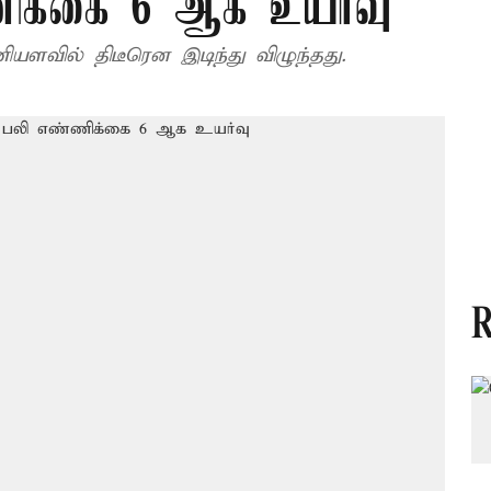
ணிக்கை 6 ஆக உயர்வு
ியளவில் திடீரென இடிந்து விழுந்தது.
R