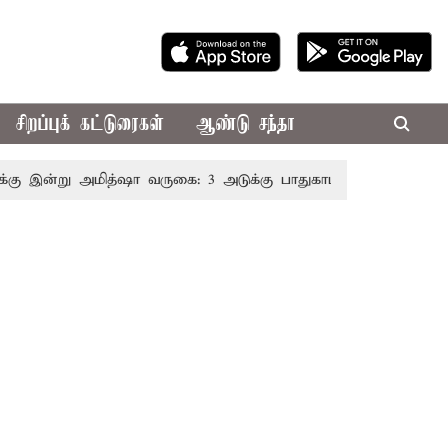
சிறப்புக் கட்டுரைகள்
ஆண்டு சந்தா
ு அமித்ஷா வருகை: 3 அடுக்கு பாதுகாப்புடன் போலீசார் குவிப்