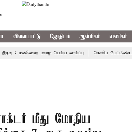
TV
மா
விளையாட்டு
ஜோதிடம்
ஆன்மிகம்
வணிகம்
வு 7 மணிவரை மழை பெய்ய வாய்ப்பு
கொரிய பேட்மிண்டன் இறு
ராக்டர் மீது மோதிய