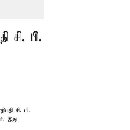
 சி. பி.
ாதிபதி
சி. பி.
ர். இது