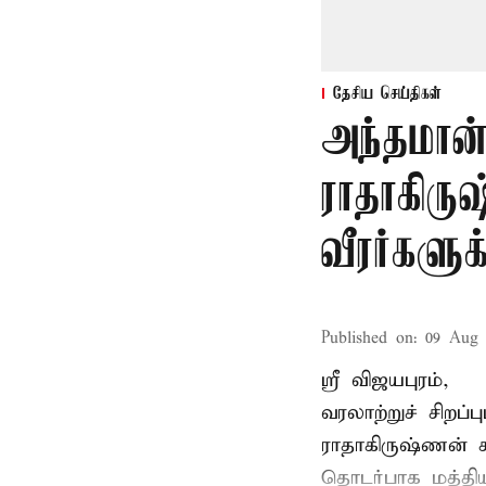
தேசிய செய்திகள்
அந்தமான
ராதாகிரு
வீரர்களு
Published on
:
09 Aug 
ஸ்ரீ விஜயபுரம்,
வரலாற்றுச் சிறப
ராதாகிருஷ்ணன்
ச
தொடர்பாக மத்திய 