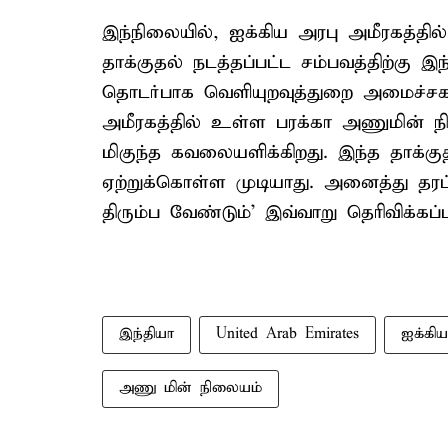
இந்நிலையில், ஐக்கிய அரபு அமீரகத்தி
தாக்குதல் நடத்தப்பட்ட சம்பவத்திற்கு இ
தொடர்பாக வெளியுறவுத்துறை அமைச்சகம
அமீரகத்தில் உள்ள பரக்கா அணுமின் நில
மிகுந்த கவலையளிக்கிறது. இந்த தாக்கு
ஏற்றுக்கொள்ள முடியாது. அனைத்து தரப்
திரும்ப வேண்டும்’ இவ்வாறு தெரிவிக்கப்ப
இந்தியா
United Arab Emirates
ஐக்கி
அணு மின் நிலையம்