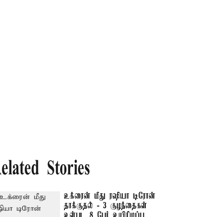
elated Stories
உக்ரைன் மீது ரஷியா டிரோன்
தாக்குதல் - 3 குழந்தைகள்
உள்பட 8 பேர் உயிரிழப்பு