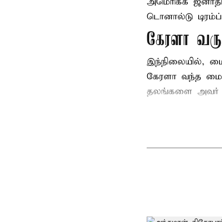
அமெரிக்க ஜனாத
டொனால்டு டிரம்ப்
கேரளா வர
இந்நிலையில், ம
கேரளா வந்த மைக
தலங்களை அவர் சுற