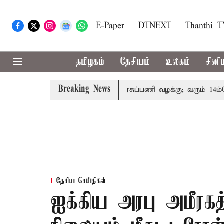
E-Paper
DTNEXT
Thanthi 
தமிழகம்
தேசியம்
உலகம்
சினி
Breaking News
ந்தோரின் குடும்பத்தினருக்கு அரசுப்பணி வழக்கு; வரும் 14ம்தேதி 
தேசிய செய்திகள்
ஐக்கிய அரபு அமீரகத