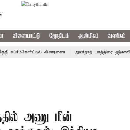
TV
மா
விளையாட்டு
ஜோதிடம்
ஆன்மிகம்
வணிகம்
சுப்ரீம்கோர்ட்டில் விசாரணை
அமர்நாத் யாத்திரை தற்காலிகமாக 
்தில் அணு மின்