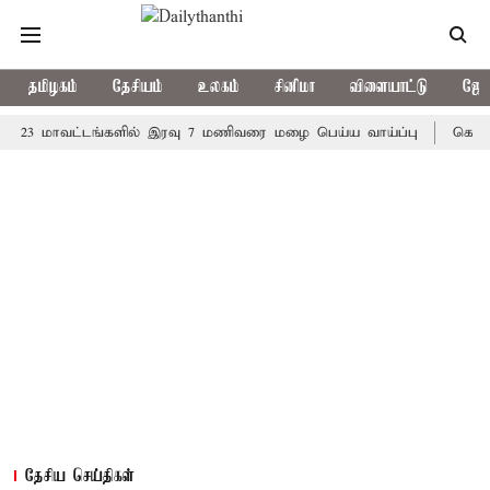
தமிழகம்
தேசியம்
உலகம்
சினிமா
விளையாட்டு
ஜோத
மாவட்டங்களில் இரவு 7 மணிவரை மழை பெய்ய வாய்ப்பு
கொரிய பேட்ம
தேசிய செய்திகள்