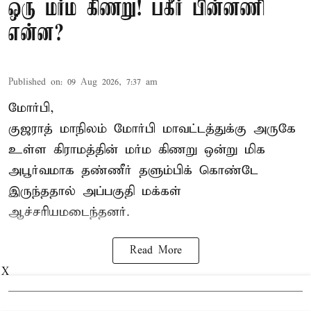
ஒரு மர்ம கிணறு! பகீர் பின்னணி
என்ன?
Published on
:
09 Aug 2026, 7:37 am
மோர்பி,
குஜராத் மாநிலம் மோர்பி மாவட்டத்துக்கு அருகே
உள்ள கிராமத்தின் மர்ம கிணறு ஒன்று மிக
அபூர்வமாக தண்ணீர் தளும்பிக் கொண்டே
இருந்ததால் அப்பகுதி மக்கள்
ஆச்சரியமடைந்தனர்.
Read More
X