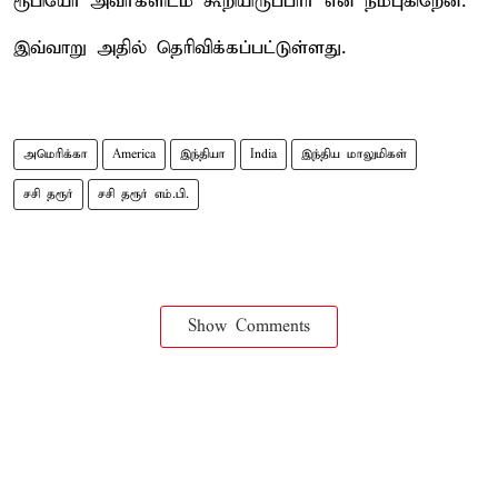
ரூபியோ அவர்களிடம் கூறியிருப்பார் என நம்புகிறேன்.
இவ்வாறு அதில் தெரிவிக்கப்பட்டுள்ளது.
அமெரிக்கா
America
இந்தியா
India
இந்திய மாலுமிகள்
சசி தரூர்
சசி தரூர் எம்.பி.
Show Comments