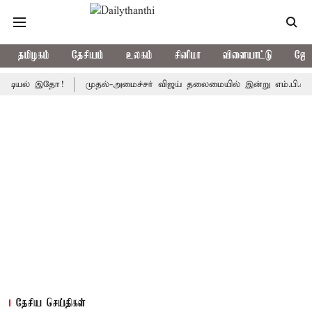
தமிழகம்
தேசியம்
உலகம்
சினிமா
விளையாட்டு
ஜோத
் இதோ!
முதல்-அமைச்சர் விஜய் தலைமையில் இன்று எம்.பி.க்கள் கூட்டம்:
தேசிய செய்திகள்