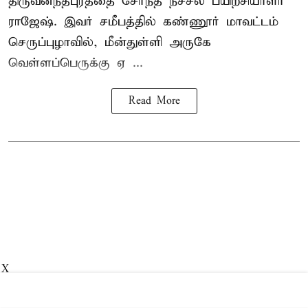
திருவனந்தபுரத்தை சேர்ந்த நீச்சல் பயிற்சியாளர்
ராஜேஷ். இவர் சமீபத்தில் கண்ணூர் மாவட்டம்
செருப்புழாவில், மீன்துள்ளி அருகே
வெள்ளப்பெருக்கு ஏ ...
Read More
X