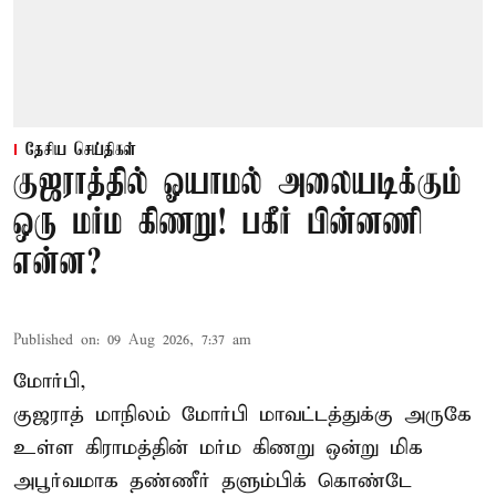
தேசிய செய்திகள்
குஜராத்தில் ஓயாமல் அலையடிக்கும்
ஒரு மர்ம கிணறு! பகீர் பின்னணி
என்ன?
Published on
:
09 Aug 2026, 7:37 am
மோர்பி,
குஜராத் மாநிலம் மோர்பி மாவட்டத்துக்கு அருகே
உள்ள கிராமத்தின் மர்ம கிணறு ஒன்று மிக
அபூர்வமாக தண்ணீர் தளும்பிக் கொண்டே