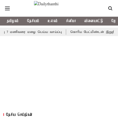
தமிழகம்
தேசியம்
உலகம்
சினிமா
விளையாட்டு
ஜோத
 7 மணிவரை மழை பெய்ய வாய்ப்பு
கொரிய பேட்மிண்டன் இறுதி போட்டி
தேசிய செய்திகள்