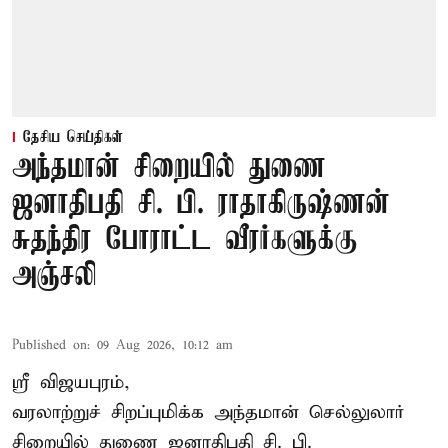
தேசிய செய்திகள்
அந்தமான் சிறையில் துணை
ஜனாதிபதி சி. பி. ராதாகிருஷ்ணன்
சுதந்திர போராட்ட வீரர்களுக்கு
அஞ்சலி
Published on
:
09 Aug 2026, 10:12 am
ஸ்ரீ விஜயபுரம்,
வரலாற்றுச் சிறப்புமிக்க அந்தமான் செல்லுலார்
சிறையில் துணை ஜனாதிபதி
சி. பி.