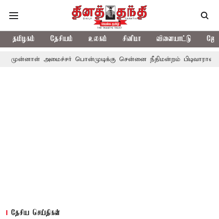
தமிழகம்
தேசியம்
உலகம்
சினிமா
விளையாட்டு
ஜோத
் அமைச்சர் பொன்முடிக்கு சென்னை நீதிமன்றம் பிடிவாராண்ட்
தொலைந
தேசிய செய்திகள்