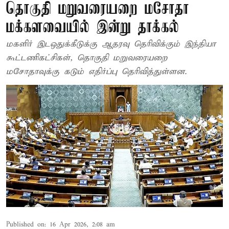
தொகுதி மறுவரையறை மசோதா
மக்களவையில் இன்று தாக்கல்
மகளிர் இடஒதுக்​கீடுக்கு ஆதரவு தெரிவிக்​கும் இந்தியா
கூட்​ட​ணிகட்​சிகள், தொகுதி மறு​வரையறை
மசோதாவுக்கு கடும் எதிர்ப்பு தெரி​வித்​துள்​ளன.
Published on
:
16 Apr 2026, 2:08 am