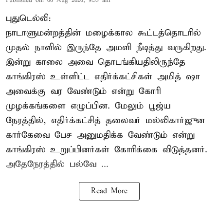
Published on
:
06 Aug 2026, 9:53 am
புதுடெல்லி:
நாடாளுமன்றத்தின் மழைக்கால கூட்டத்தொடரில்
முதல் நாளில் இருந்தே அமளி நீடித்து வருகிறது.
இன்று காலை அவை தொடங்கியதிலிருந்தே
காங்கிரஸ் உள்ளிட்ட எதிர்க்கட்சிகள் அமித் ஷா
அவைக்கு வர வேண்டும் என்று கோரி
முழக்கங்களை எழுப்பின. மேலும் பூஜ்ய
நேரத்தில், எதிர்க்கட்சித் தலைவர் மல்லிகார்ஜுன
கார்கேவை பேச அனுமதிக்க வேண்டும் என்று
காங்கிரஸ் உறுப்பினர்கள் கோரிக்கை விடுத்தனர்.
அதேநேரத்தில் பல்வே ...
Read More