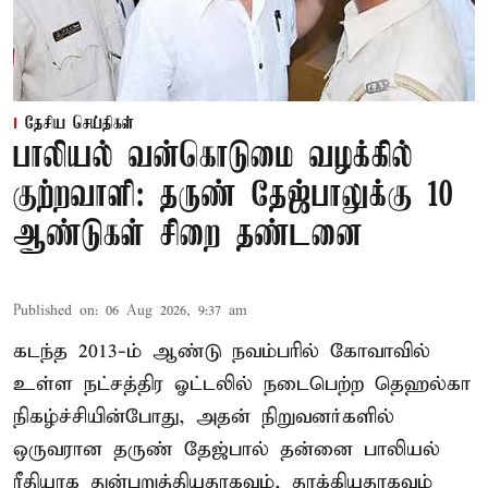
தேசிய செய்திகள்
பாலியல் வன்கொடுமை வழக்கில்
குற்றவாளி: தருண் தேஜ்பாலுக்கு 10
ஆண்டுகள் சிறை தண்டனை
Published on
:
06 Aug 2026, 9:37 am
கடந்த 2013-ம் ஆண்டு நவம்பரில் கோவாவில்
உள்ள நட்சத்திர ஓட்டலில் நடைபெற்ற தெஹல்கா
நிகழ்ச்சியின்போது, அதன் நிறுவனர்களில்
ஒருவரான தருண் தேஜ்பால் தன்னை பாலியல்
ரீதியாக துன்புறுத்தியதாகவும், தாக்கியதாகவும்