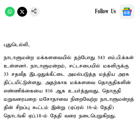
Follow Us
புதுடெல்லி,
நாடாளு​மன்ற மக்​களவை​யில் தற்​போது 543 எம்​.பி.க்​கள்
உள்ளனர். நாடாளு​மன்​றம், சட்​டசபையில் மகளிருக்கு
33 சதவீத இடஒதுக்​கீட்டை அமல்​படுத்த மத்​திய அரசு
திட்டமிட்டுள்ளது. அதற்​காக மக்​கள​வை தொகு​தி​களின்
எண்ணிக்​கையை 816 ஆக உயர்த்துவது, தொகுதி
மறுவரையறை மசோ​தாவை நிறைவேற்ற நாடாளு​மன்​றத்​
தின் சிறப்​பு கூட்​டம் இன்று (ஏப்​ரல் 16-ம் தேதி)
தொடங்கி ஏப்​.18-ம் தேதி வரை நடை​பெறுகிறது.