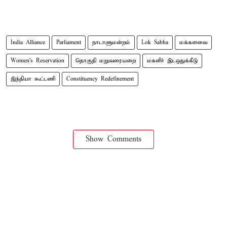
India Alliance
Parliament
நாடாளுமன்றம்
Lok Sabha
மக்களவை
Women's Reservation
தொகுதி மறுவரையறை
மகளிர் இடஒதுக்​கீடு
இந்தியா கூட்​ட​ணி
Constituency Redefinement
Show Comments