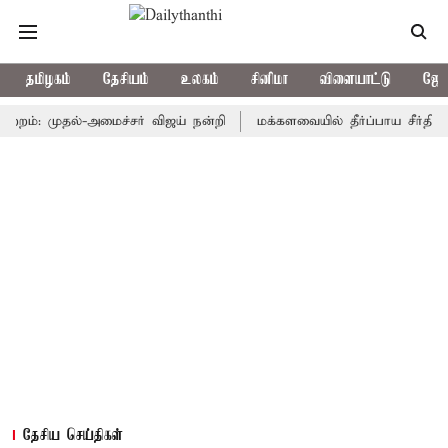
தமிழகம்
தேசியம்
உலகம்
சினிமா
விளையாட்டு
ஜோத
: முதல்-அமைச்சர் விஜய் நன்றி
மக்களவையில் தீர்ப்பாய சீர்திருத்த 
தேசிய செய்திகள்