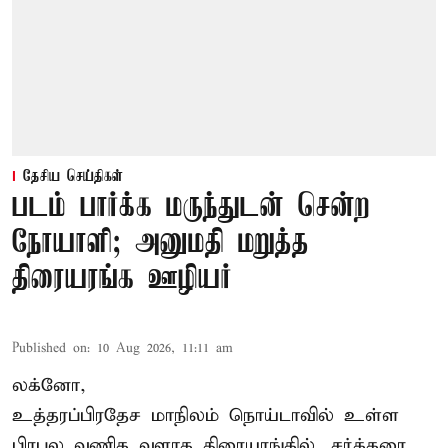
தேசிய செய்திகள்
படம் பார்க்க மருந்துடன் சென்ற
நோயாளி; அனுமதி மறுத்த
திரையரங்க ஊழியர்
Published on
:
10 Aug 2026, 11:11 am
லக்னோ,
உத்தரப்பிரதேச மாநிலம்
நொய்டாவில் உள்ள
பிரபல வணிக வளாக திரையரங்கில், சர்க்கரை