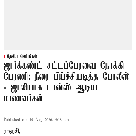
தேசிய செய்திகள்
ஜார்க்கண்ட் சட்டப்பேரவை நோக்கி
பேரணி: நீரை பீய்ச்சியடித்த போலீஸ்
- ஜாலியாக டான்ஸ் ஆடிய
மாணவர்கள்
Published on
:
10 Aug 2026, 9:18 am
ராஞ்சி,