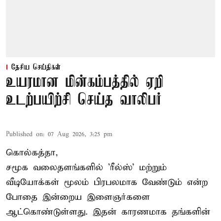
தேசிய செய்திகள்
உயரமான மின்கம்பத்தில் ஏறி
உடற்பயிற்சி செய்த வாலிபர்
Published on
:
07 Aug 2026, 3:25 pm
கொல்கத்தா,
சமூக வலைதளங்களில் '
ரீல்ஸ்
' மற்றும்
வீடியோக்கள் மூலம் பிரபலமாக வேண்டும் என்ற
போதை இன்றைய இளைஞர்களை
ஆட்கொண்டுள்ளது. இதன் காரணமாக தங்களின்