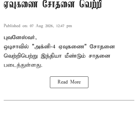
ஏவுகணை சோதனை வெற்றி
Published on
:
07 Aug 2026, 12:47 pm
புவனேஸ்வர்,
ஒடிசாவில் "அக்னி-4 ஏவுகணை" சோதனை
வெற்றிபெற்று இந்தியா மீண்டும் சாதனை
படைத்துள்ளது.
Read More