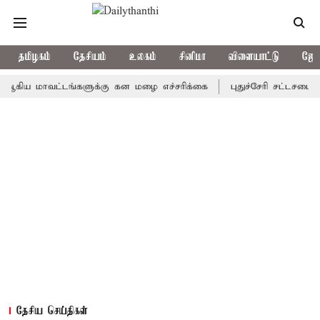
தமிழகம்
தேசியம்
உலகம்
சினிமா
விளையாட்டு
ஜோத
மாவட்டங்களுக்கு கன மழை எச்சரிக்கை
புதுச்சேரி சட்டசபையில் வரு
தேசிய செய்திகள்