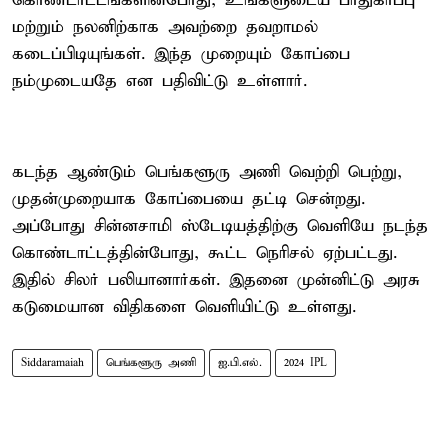
கொண்டாட்டங்களின்போது, உங்களுடைய பாதுகாப்பு
மற்றும் நலனிற்காக அவற்றை தவறாமல்
கடைப்பிடியுங்கள். இந்த முறையும் கோப்பை
நம்முடையதே என பதிவிட்டு உள்ளார்.
கடந்த ஆண்டும் பெங்களூரு அணி வெற்றி பெற்று,
முதன்முறையாக கோப்பையை தட்டி சென்றது.
அப்போது சின்னசாமி ஸ்டேடியத்திற்கு வெளியே நடந்த
கொண்டாட்டத்தின்போது, கூட்ட நெரிசல் ஏற்பட்டது.
இதில் சிலர் பலியானார்கள். இதனை முன்னிட்டு அரசு
கடுமையான விதிகளை வெளியிட்டு உள்ளது.
Siddaramaiah
பெங்களூரு அணி
ஐ.பி.எல்.
2024 IPL