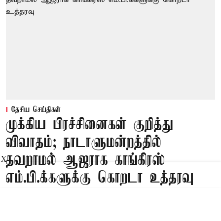
தேசிய செய்திகள்
முக்கிய பிரச்சினைகள் குறித்து
விவாதம்; நாடாளுமன்றத்தில்
தவறாமல் ஆஜராக காங்கிரஸ்
X
எம்.பி.க்களுக்கு கொறடா உத்தரவு
Published on
:
08 Aug 2026, 1:33 am