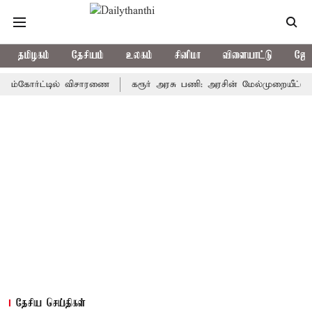
தமிழகம்
தேசியம்
உலகம்
சினிமா
விளையாட்டு
ஜோத
ோர்ட்டில் விசாரணை
கரூர் அரசு பணி: அரசின் மேல்முறையீட்டு மனு வரு
தேசிய செய்திகள்