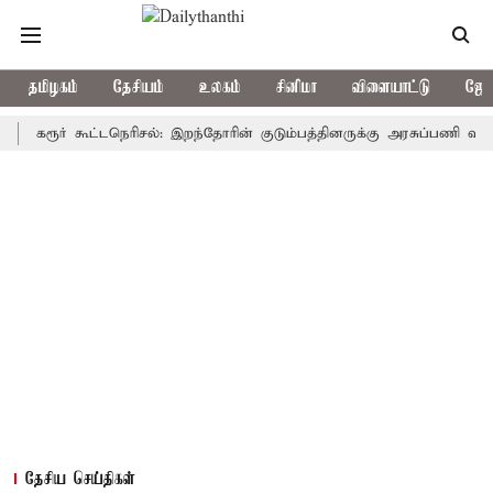
தமிழகம்
தேசியம்
உலகம்
சினிமா
விளையாட்டு
ஜோத
ூர் கூட்டநெரிசல்: இறந்தோரின் குடும்பத்தினருக்கு அரசுப்பணி வழக்கு; வரு
தேசிய செய்திகள்