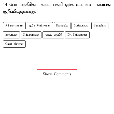
14 பேர் மந்திரிகளாகவும் பதவி ஏற்க உள்ளனர் என்பது
குறிப்பிடத்தக்கது.
சித்தராமையா
டி.கே.சிவக்குமார்
Karnataka
பெங்களூரு
Bengaluru
கர்நாடகா
Siddaramaiah
முதல்-மந்திரி
DK Shivakumar
Cheif Minister
Show Comments