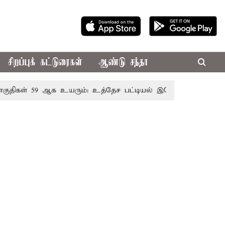
சிறப்புக் கட்டுரைகள்
ஆண்டு சந்தா
் 59 ஆக உயரும்: உத்தேச பட்டியல் இதோ!
முதல்-அமைச்சர