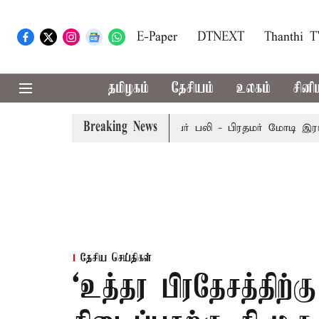
E-Paper
DTNEXT
Thanthi 
தமிழகம்
தேசியம்
உலகம்
சினி
Breaking News
லத்தில் பேருந்து விபத்து; 7 பேர் பலி - பிரதமர் மோடி இரங்கல்
தேசிய செய்திகள்
‘உத்தர பிரதேசத்திற்