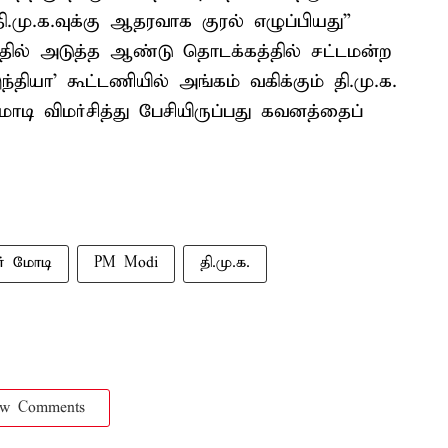
தி.மு.க.வுக்கு ஆதரவாக குரல் எழுப்பியது”
்தில் அடுத்த ஆண்டு தொடக்கத்தில் சட்டமன்ற
ியா’ கூட்டணியில் அங்கம் வகிக்கும் தி.மு.க.
ோடி விமர்சித்து பேசியிருப்பது கவனத்தைப்
ர் மோடி
PM Modi
தி.மு.க.
ow Comments