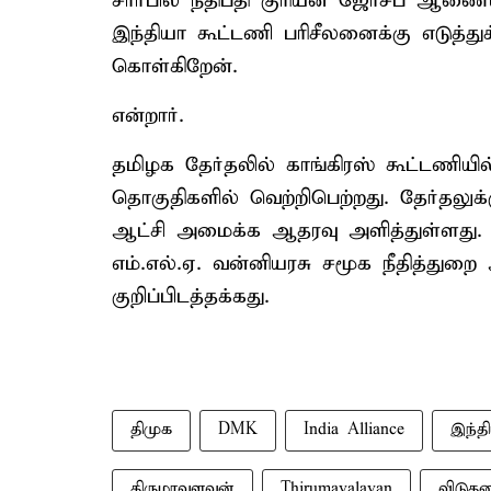
சார்பில் நீதிபதி குரியன் ஜோசப் ஆணை
இந்தியா கூட்டணி பரிசீலனைக்கு எடுத்த
கொள்கிறேன்.
என்றார்.
தமிழக தேர்தலில் காங்கிரஸ் கூட்டணியி
தொகுதிகளில் வெற்றிபெற்றது. தேர்தலுக
ஆட்சி அமைக்க ஆதரவு அளித்துள்ளது.
எம்.எல்.ஏ. வன்னியரசு சமூக நீதித்துறை
குறிப்பிடத்தக்கது.
திமுக
DMK
India Alliance
இந்த
திருமாவளவன்
Thirumavalavan
விடுத