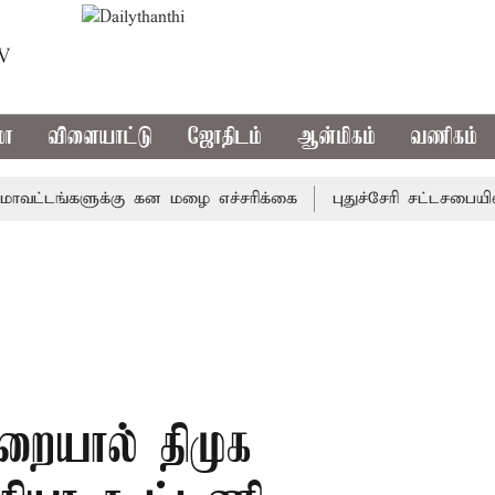
TV
மா
விளையாட்டு
ஜோதிடம்
ஆன்மிகம்
வணிகம்
டங்களுக்கு கன மழை எச்சரிக்கை
புதுச்சேரி சட்டசபையில் வர
ுறையால் திமுக