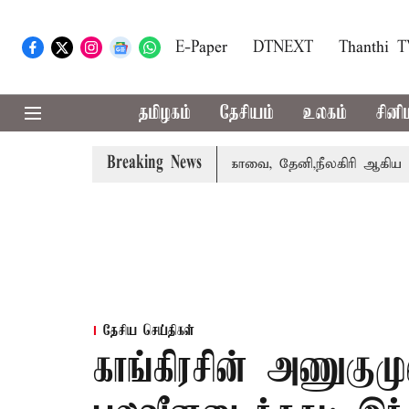
E-Paper
DTNEXT
Thanthi 
தமிழகம்
தேசியம்
உலகம்
சினி
Breaking News
 வாபஸ் பெற்றார் சங்கீதா
கோவை, தேனி,நீலகிரி ஆகிய மாவட்
தேசிய செய்திகள்
காங்கிரசின் அணுகும