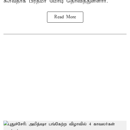
கூர்வதாக
பிரதமர் மோடி
தெரிவித்துள்ளார்.
Read More