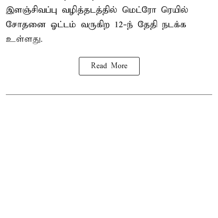
இளஞ்சிவப்பு வழித்தடத்தில் மெட்ரோ ரெயில்
சோதனை ஓட்டம் வருகிற 12-ந் தேதி நடக்க
உள்ளது.
Read More