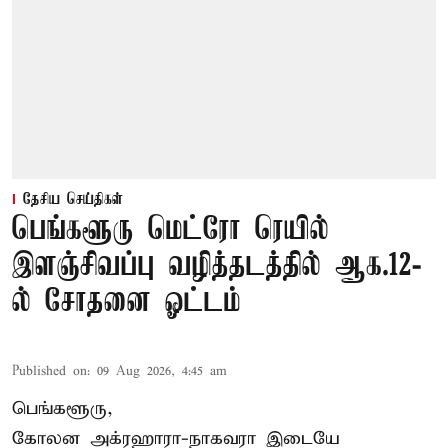
தேசிய செய்திகள்
பெங்களூரு மெட்ரோ ரெயில்
இளஞ்சிவப்பு வழித்தடத்தில் ஆக.12-
ல் சோதனை ஓட்டம்
Published on
:
09 Aug 2026, 4:45 am
பெங்களூரு,
கோலன அக்ரஹாரா-நாகவரா இடையே