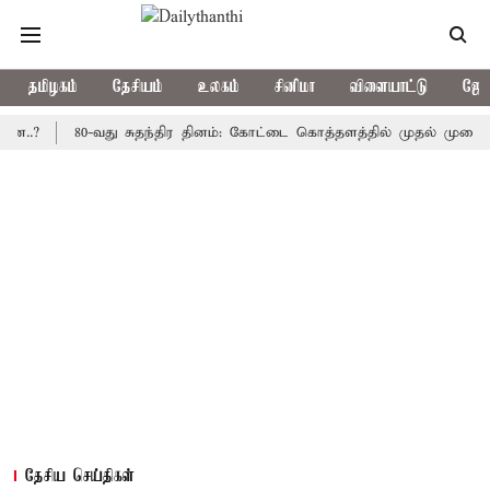
தமிழகம்
தேசியம்
உலகம்
சினிமா
விளையாட்டு
ஜோத
80-வது சுதந்திர தினம்: கோட்டை கொத்தளத்தில் முதல் முறையாக தேசி
தேசிய செய்திகள்