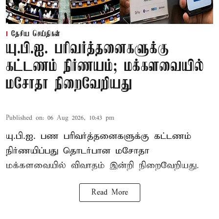
தேசிய செய்திகள்
யு.பி.ஐ. பரிவர்த்தனைகளுக்கு
கட்டணம் நிர்ணயம்; மக்களவையில்
மசோதா நிறைவேறியது
Published on
:
06 Aug 2026, 10:43 pm
யு.பி.ஐ. பண பரிவர்த்தனைகளுக்கு கட்டணம்
நிர்ணயிப்பது தொடர்பான மசோதா
மக்களவையில் விவாதம் இன்றி நிறைவேறியது.
Read More