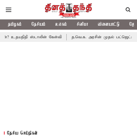
தமிழகம்
தேசியம்
உலகம்
சினிமா
விளையாட்டு
ஜோத
தி ஸ்டாலின் கேள்வி
த.வெ.க. அரசின் முதல் பட்ஜெட்: மாற்றமா?, தடு
தேசிய செய்திகள்