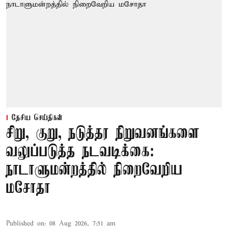
தேசிய செய்திகள்
சிறு, குறு, நடுத்தர நிறுவனங்களை
வலுப்படுத்த நடவடிக்கை:
நாடாளுமன்றத்தில் நிறைவேறிய
மசோதா
Published on
:
08 Aug 2026, 7:51 am