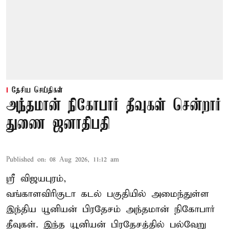
தேசிய செய்திகள்
அந்தமான் நிகோபார் தீவுகள் சென்றார்
துணை ஜனாதிபதி
Published on
:
08 Aug 2026, 11:12 am
ஸ்ரீ விஜயபுரம்,
வங்காளவிரிகுடா
கடல்
பகுதியில் அமைந்துள்ள
இந்திய யூனியன் பிரதேசம் அந்தமான் நிகோபார்
தீவுகள். இந்த யூனியன் பிரதேசத்தில் பல்வேறு