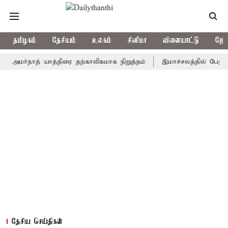
தமிழகம்
தேசியம்
உலகம்
சினிமா
விளையாட்டு
ஜோத
்நாத் யாத்திரை தற்காலிகமாக நிறுத்தம்
இமாச்சலத்தில் பேருந்து விப
தேசிய செய்திகள்