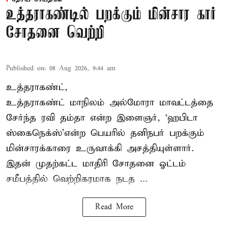
உத்தராகண்டில் பறக்கும் மின்சார கார்
சோதனை வெற்றி
Published on
:
08 Aug 2026, 9:44 am
உத்தராகண்ட்,
உத்தராகண்ட் மாநிலம் அல்மோரா மாவட்டத்தை
சேர்ந்த ரவி தம்தா என்ற இளைஞர், ‘ஹபிடா
ஸ்கைநெக்ஸ்’என்ற பெயரில் தனிநபர்
பறக்கும்
மின்சாரக்காரை
உருவாக்கி அசத்தியுள்ளார்.
இதன் முதற்கட்ட மாதிரி சோதனை ஓட்டம்
சமீபத்தில் வெற்றிகரமாக நடத ...
Read More