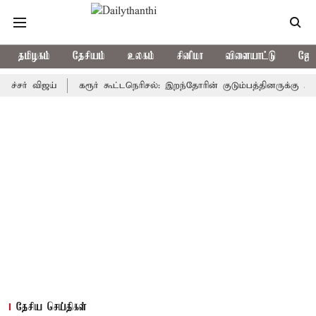
தமிழகம்
தேசியம்
உலகம்
சினிமா
விளையாட்டு
ஜோத
விஜய்
கரூர் கூட்டநெரிசல்: இறந்தோரின் குடும்பத்தினருக்கு அரசுப்பணி
தேசிய செய்திகள்