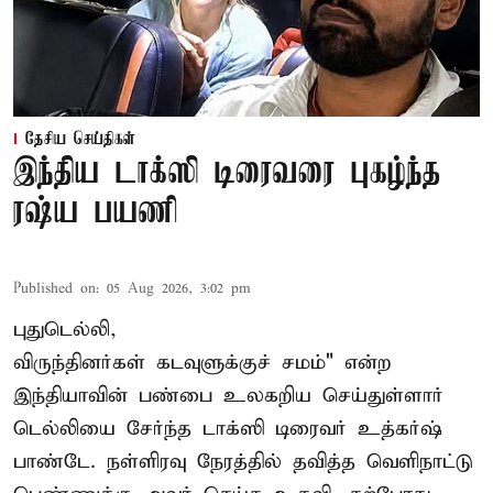
தேசிய செய்திகள்
இந்திய டாக்ஸி டிரைவரை புகழ்ந்த
ரஷ்ய பயணி
Published on
:
05 Aug 2026, 3:02 pm
புதுடெல்லி,
விருந்தினர்கள் கடவுளுக்குச் சமம்" என்ற
இந்தியாவின் பண்பை உலகறிய செய்துள்ளார்
டெல்லியை சேர்ந்த டாக்ஸி டிரைவர் உத்கர்ஷ்
பாண்டே. நள்ளிரவு நேரத்தில் தவித்த வெளிநாட்டு