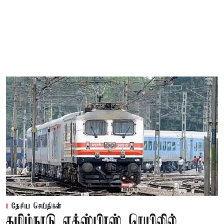
தேசிய செய்திகள்
தமிழ்நாடு எக்ஸ்பிரஸ் ரெயிலில்