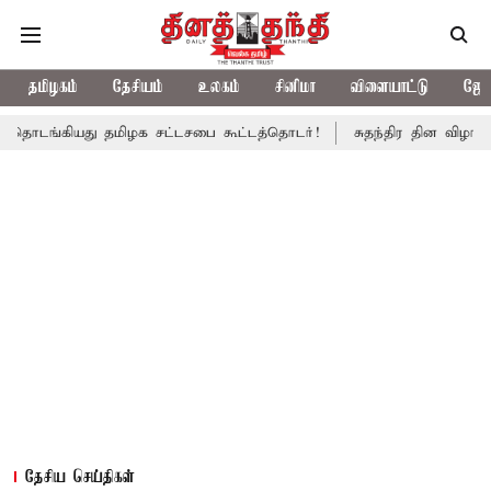
தமிழகம்
தேசியம்
உலகம்
சினிமா
விளையாட்டு
ஜோத
ு தமிழக சட்டசபை கூட்டத்தொடர்!
சுதந்திர தின விழா ஒத்திகை: செ
தேசிய செய்திகள்