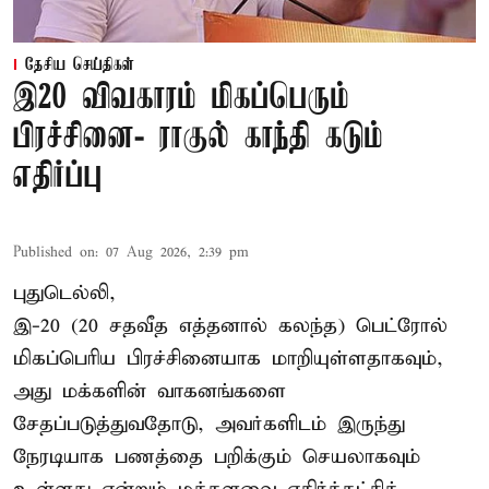
தேசிய செய்திகள்
இ20 விவகாரம் மிகப்பெரும்
பிரச்சினை- ராகுல் காந்தி கடும்
எதிர்ப்பு
Published on
:
07 Aug 2026, 2:39 pm
புதுடெல்லி,
இ-20 (20 சதவீத எத்தனால் கலந்த) பெட்ரோல்
மிகப்பெரிய பிரச்சினையாக மாறியுள்ளதாகவும்,
அது மக்களின் வாகனங்களை
சேதப்படுத்துவதோடு, அவர்களிடம் இருந்து
நேரடியாக பணத்தை பறிக்கும் செயலாகவும்