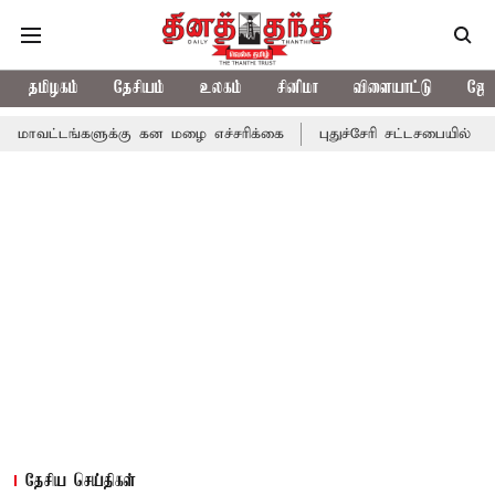
தமிழகம்
தேசியம்
உலகம்
சினிமா
விளையாட்டு
ஜோத
ளுக்கு கன மழை எச்சரிக்கை
புதுச்சேரி சட்டசபையில் வரும் 24ம் தே
தேசிய செய்திகள்