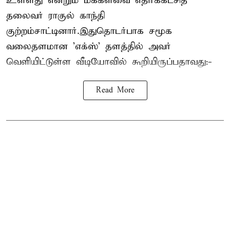
உள்ளது என்றும் மக்களவை எதிர்க்கட்சித்
தலைவர் ராகுல் காந்தி
குற்றம்சாட்டினார்.இதுதொடர்பாக சமூக
வலைதளமான 'எக்ஸ்' தளத்தில் அவர்
வெளியிட்டுள்ள வீடியோவில் கூறியிருப்பதாவது:-
Read More