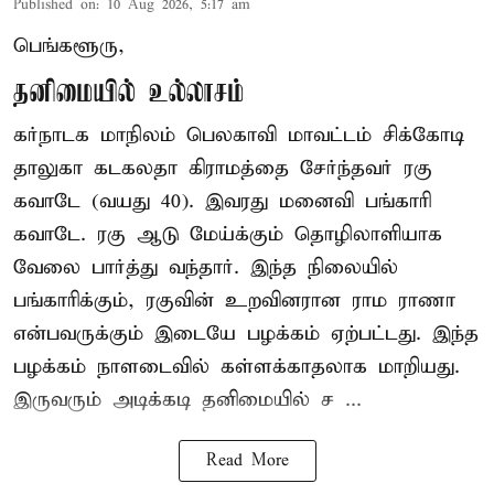
Published on
:
10 Aug 2026, 5:17 am
பெங்களூரு,
தனிமையில் உல்லாசம்
கர்நாடக மாநிலம் பெலகாவி மாவட்டம் சிக்கோடி
தாலுகா கடகலதா கிராமத்தை சேர்ந்தவர் ரகு
கவாடே (வயது 40). இவரது மனைவி பங்காரி
கவாடே. ரகு ஆடு மேய்க்கும் தொழிலாளியாக
வேலை பார்த்து வந்தார். இந்த நிலையில்
பங்காரிக்கும், ரகுவின் உறவினரான ராம ராணா
என்பவருக்கும் இடையே பழக்கம் ஏற்பட்டது. இந்த
பழக்கம் நாளடைவில் கள்ளக்காதலாக மாறியது.
இருவரும் அடிக்கடி தனிமையில் ச ...
Read More