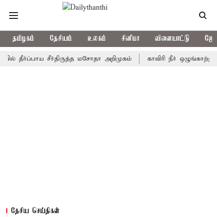
தமிழகம்
தேசியம்
உலகம்
சினிமா
விளையாட்டு
ஜோத
ர்ப்பாய சீர்திருத்த மசோதா அறிமுகம்
காவிரி நீர் ஒழுங்காற்று குழு 
தேசிய செய்திகள்