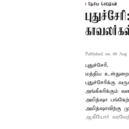
தேசிய செய்திகள்
புதுச்சே
காவலர்கள
Published on
:
09 Aug 
புதுச்சேரி,
மத்திய உள்துறை 
புதுச்சேரிக்கு 
அங்கீகரிக்கும் 
அமித்ஷா பங்கேற்
அமித்ஷாவிற்கு 
ஆகியோர் வரவேற்