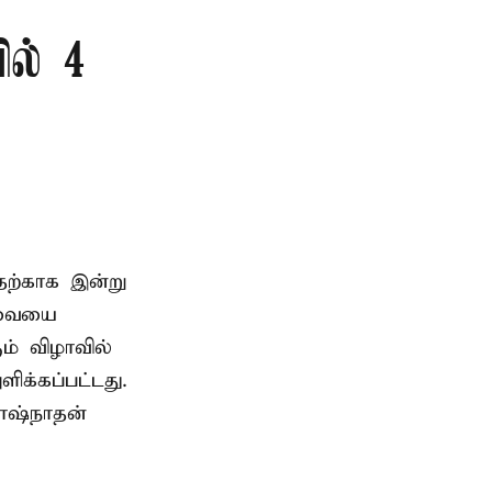
ில் 4
தற்காக இன்று
சேவையை
ம் விழாவில்
க்கப்பட்டது.
ாஷ்நாதன்