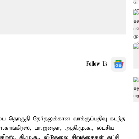
Follow Us
சபை தொகுதி தேர்தலுக்கான வாக்குப்பதிவு கடந்த
்.காங்கிரஸ், பா.ஜனதா, அ.தி.மு.க., லட்சிய
ரஸ், தி.மு.க., விடுதலை சிறுத்தைகள் கட்சி