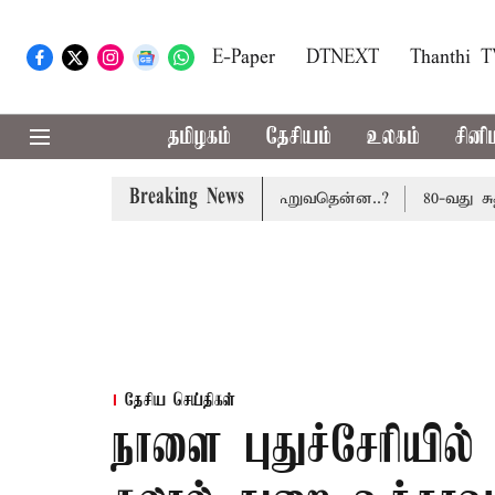
E-Paper
DTNEXT
Thanthi 
தமிழகம்
தேசியம்
உலகம்
சினி
Breaking News
சூலிக்கப்படாது: மத்திய அரசு கூறுவதென்ன..?
80-வது சுதந்த
தேசிய செய்திகள்
நாளை புதுச்சேரியி