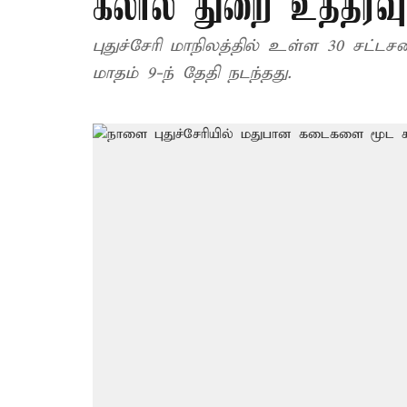
கலால் துறை உத்தரவு
புதுச்சேரி மாநிலத்தில் உள்ள 30 சட்ட
மாதம் 9-ந் தேதி நடந்தது.