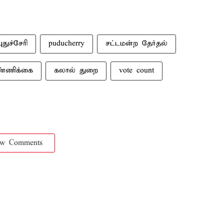
புதுச்சேரி
puducherry
சட்டமன்ற தேர்தல்
ண்ணிக்கை
கலால் துறை
vote count
ow Comments