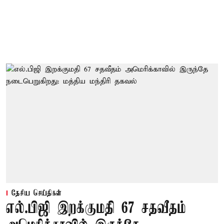
தேசிய செய்திகள்
எல்.பிஜி இறக்குமதி 67 சதவீதம்