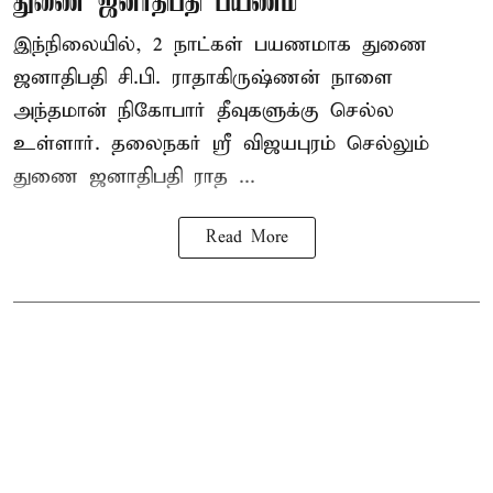
துணை ஜனாதிபதி பயணம்
இந்நிலையில், 2 நாட்கள் பயணமாக துணை
ஜனாதிபதி
சி.பி. ராதாகிருஷ்ணன்
நாளை
அந்தமான் நிகோபார் தீவுகளுக்கு செல்ல
உள்ளார். தலைநகர் ஸ்ரீ விஜயபுரம் செல்லும்
துணை ஜனாதிபதி ராத ...
Read More