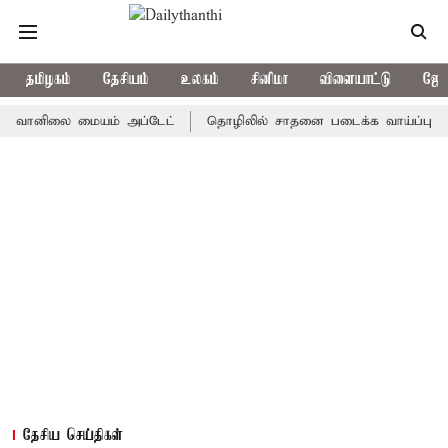
தமிழகம்
தேசியம்
உலகம்
சினிமா
விளையாட்டு
ஜோத
ானிலை மையம் அப்டேட்
தொழிலில் சாதனை படைக்க வாய்ப்பு... இன்றைய
தேசிய செய்திகள்