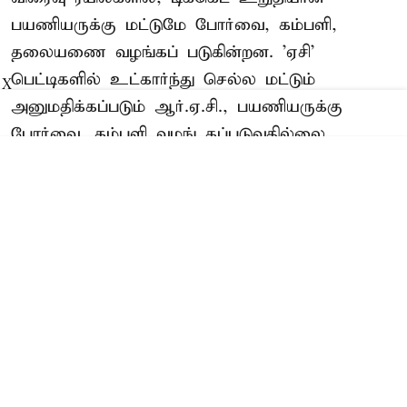
பயணியருக்கு மட்டுமே போர்வை, கம்பளி,
தலையணை வழங்கப் படுகின்றன. 'ஏசி'
பெட்டிகளில் உட்கார்ந்து செல்ல மட்டும்
X
அனுமதிக்கப்படும் ஆர்.ஏ.சி., பயணியருக்கு
போர்வை, கம்பளி வழங் கப்படுவதில்லை.
இதனால், பயணியர் அவதிப்படுகின்றனர்.
'ஏசி' பெட்டியில்
விரைவு ரயிலில்பயணிக்கும் ஆர்.ஏ.சி.,
பயணியருக்கும் போர்வை, கம்பளி, தலையணை
வழங்க வேண்டும் என ...
Read More