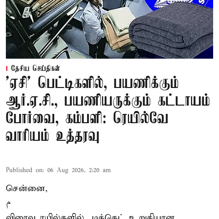
தேசிய செய்திகள்
'ஏசி' பெட்டிகளில், பயணிக்கும்
ஆர்.ஏ.சி., பயணியருக்கும் கட்டாயம்
போர்வை, கம்பளி: ரெயில்வே
வாரியம் உத்தரவு
Published on
:
06 Aug 2026, 2:20 am
சென்னை,
م
விரைவு ரயில்களில், டிக்கெட் உறுதியான