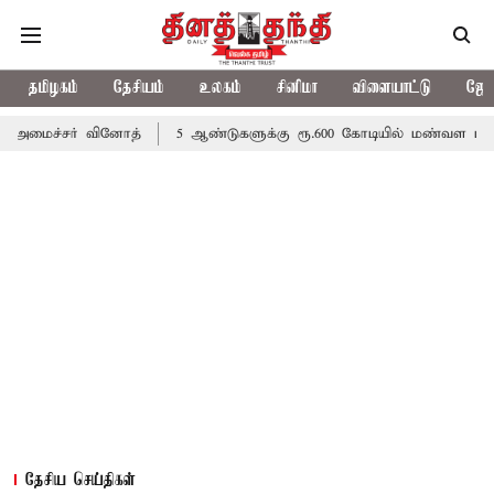
தமிழகம்
தேசியம்
உலகம்
சினிமா
விளையாட்டு
ஜோத
ைச்சர் வினோத்
5 ஆண்டுகளுக்கு ரூ.600 கோடியில் மண்வள பாதுகாப்ப
தேசிய செய்திகள்