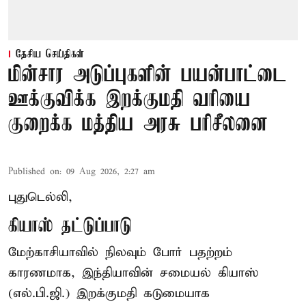
தேசிய செய்திகள்
மின்சார அடுப்புகளின் பயன்பாட்டை
ஊக்குவிக்க இறக்குமதி வரியை
குறைக்க மத்திய அரசு பரிசீலனை
Published on
:
09 Aug 2026, 2:27 am
புதுடெல்லி,
கியாஸ் தட்டுப்பாடு
மேற்காசியாவில் நிலவும் போர் பதற்றம்
காரணமாக, இந்தியாவின் சமையல் கியாஸ்
(எல்.பி.ஜி.) இறக்குமதி கடுமையாக