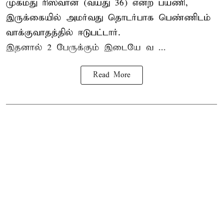
முகமது ரிஸ்வான் (வயது 36) என்ற பயணி,
இருக்கையில் அமர்வது தொடர்பாக பெண்ணிடம்
வாக்குவாதத்தில் ஈடுபட்டார்.
இதனால் 2 பேருக்கும் இடையே வ ...
Read More