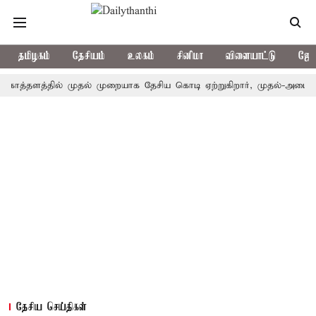
தமிழகம்
தேசியம்
உலகம்
சினிமா
விளையாட்டு
ஜோத
ளத்தில் முதல் முறையாக தேசிய கொடி ஏற்றுகிறார், முதல்-அமைச்சர் விஜ
தேசிய செய்திகள்