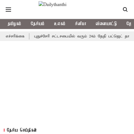
தமிழகம்
தேசியம்
உலகம்
சினிமா
விளையாட்டு
ஜோத
ிக்கை
புதுச்சேரி சட்டசபையில் வரும் 24ம் தேதி பட்ஜெட் தாக்கல் செய
தேசிய செய்திகள்