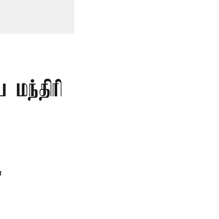
 மந்திரி
ன