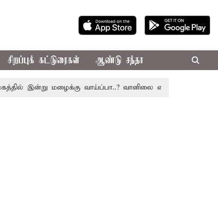
சிறப்புக் கட்டுரைகள்
ஆண்டு சந்தா
ில் இன்று மழைக்கு வாய்ப்பா..? வானிலை மையம் அப்டேட்
தொ