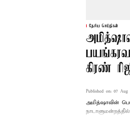
தேசிய செய்திகள்
அமித்ஷா
பயங்கரவா
கிரண் ரி
Published on
:
07 Aug 
அமித்ஷாவின் பெ
நாடாளுமன்றத்தில்