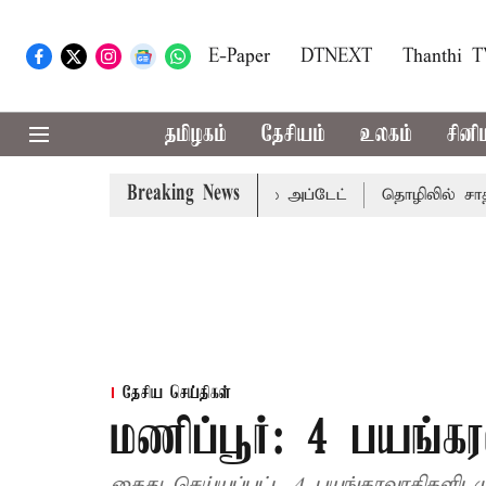
E-Paper
DTNEXT
Thanthi 
தமிழகம்
தேசியம்
உலகம்
சினி
Breaking News
கு வாய்ப்பா..? வானிலை மையம் அப்டேட்
தொழிலில் சாதனை ப
தேசிய செய்திகள்
மணிப்பூர்: 4 பயங்க
கைது செய்யப்பட்ட 4 பயங்கரவாதிகளிடம