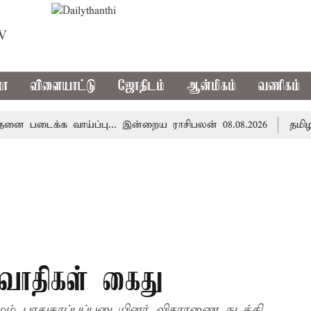
TV
மா
விளையாட்டு
ஜோதிடம்
ஆன்மிகம்
வணிகம்
டைக்க வாய்ப்பு... இன்றைய ராசிபலன் 08.08.2026
தமிழகத்த
ரவாதிகள் கைது
ும் பாதுகாப்புப்படையினர் விசாரணை நடத்தி