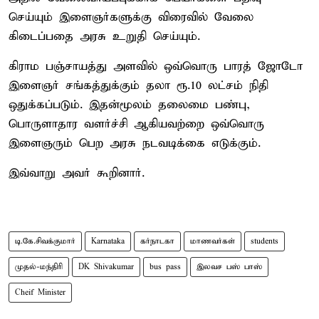
செய்யும் இளைஞர்களுக்கு விரைவில் வேலை
கிடைப்பதை அரசு உறுதி செய்யும்.
கிராம பஞ்சாயத்து அளவில் ஒவ்வொரு பாரத் ஜோடோ
இளைஞர் சங்கத்துக்கும் தலா ரூ.10 லட்சம் நிதி
ஒதுக்கப்படும். இதன்மூலம் தலைமை பண்பு,
பொருளாதார வளர்ச்சி ஆகியவற்றை ஒவ்வொரு
இளைஞரும் பெற அரசு நடவடிக்கை எடுக்கும்.
இவ்வாறு அவர் கூறினார்.
டி.கே.சிவக்குமார்
Karnataka
கர்நாடகா
மாணவர்கள்
students
முதல்-மந்திரி
DK Shivakumar
bus pass
இலவச பஸ் பாஸ்
Cheif Minister