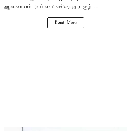
ஆணையம் (எப்.எஸ்.எஸ்.ஏ.ஐ.) குற் ...
Read More