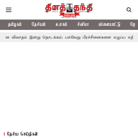
தமிழகம்
தேசியம்
உலகம்
சினிமா
விளையாட்டு
ஜோத
 இன்று தொடக்கம்: பல்வேறு பிரச்சினைகளை எழுப்ப எதிர்க்கட்சிகள் திட்
தேசிய செய்திகள்