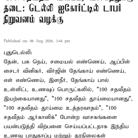
தடை: டெல்லி ஐகோர்ட்டில் டாபர்
நிறுவனம் வழக்கு
Published on
:
06 Aug 2026, 3:44 pm
புதுடெல்லி:
தேன், பசு நெய், சமையல் எண்ணெய், ஆப்பிள்
சைடர் வினிகர், விர்ஜின் தேங்காய் எண்ணெய்,
எள் எண்ணெய், இளநீர், தேங்காய் பால்
உள்ளிட்ட உணவுப் பொருட்களில், "100 சதவீதம்
இயற்கையானது", "100 சதவீதம் தூய்மையானது",
"100 சதவீதம் தூய்மை உத்தரவாதம்", "100
சதவீதம் ஆர்கானிக்" போன்ற வாசகங்களை
பயன்படுத்தி விற்பனை செய்யப்பட்டதாக இந்திய
உணவு பாதுகாப்பு மற்றும் தரநிலைகள்