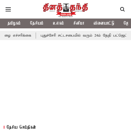
தமிழகம்
தேசியம்
உலகம்
சினிமா
விளையாட்டு
ஜோத
க்கை
புதுச்சேரி சட்டசபையில் வரும் 24ம் தேதி பட்ஜெட் தாக்கல் செய்
தேசிய செய்திகள்