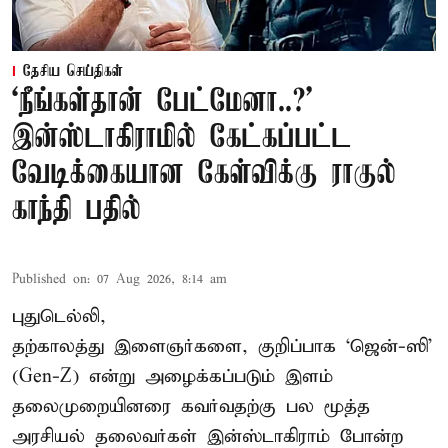
தேசிய செய்திகள்
‘நீங்கள்தான் பேட்மேனா..?’
இன்ஸ்டாகிராமில் கேட்கப்பட்ட
வேடிக்கையான கேள்விக்கு ராகுல்
காந்தி பதில்
Published on
:
07 Aug 2026, 8:14 am
புதுடெல்லி,
தற்காலத்து இளைஞர்களை, குறிப்பாக ‘ஜென்-ஸி’
(Gen-Z) என்று அழைக்கப்படும் இளம்
தலைமுறையினரை கவர்வதற்கு பல மூத்த
அரசியல் தலைவர்கள் இன்ஸ்டாகிராம் போன்ற