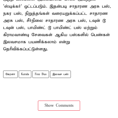
'ஸ்டிக்கர்' ஒட்டப்படும். இதன்படி சாதாரண அரசு பஸ்,
நகர பஸ், நிறுத்தங்கள் வரையறுக்கப்பட்ட சாதாரண
அரசு பஸ், சீர்நிலை சாதாரண அரசு பஸ், டவுன் டூ
டவுன் பஸ், பாயிண்ட் டூ பாயிண்ட் பஸ் மற்றும்
கிராமவாண்டி சேவைகள் ஆகிய பஸ்களில் பெண்கள்
இலவசமாக பயணிக்கலாம் என்று
தெரிவிக்கப்பட்டுள்ளது.
கேரளா
Kerala
Free Bus
இலவச பஸ்
Show Comments