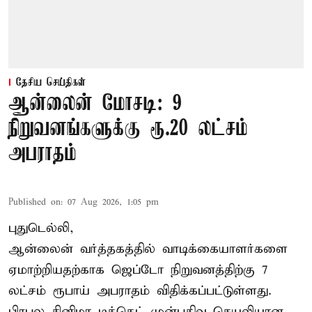
தேசிய செய்திகள்
ஆன்லைன் மோசடி: 9
நிறுவனங்களுக்கு ரூ.20 லட்சம்
அபராதம்
Published on
:
07 Aug 2026, 1:05 pm
புதுடெல்லி,
ஆன்லைன் வர்த்தகத்தில் வாடிக்கையாளர்களை
ஏமாற்றியதற்காக
ஜெப்டோ நிறுவனத்திற்கு 7
லட்சம் ரூபாய் அபராதம் விதிக்கப்பட்டுள்ளது.
பிரபல சினிமா டிக்கெட் முன்பதிவு செயலியான