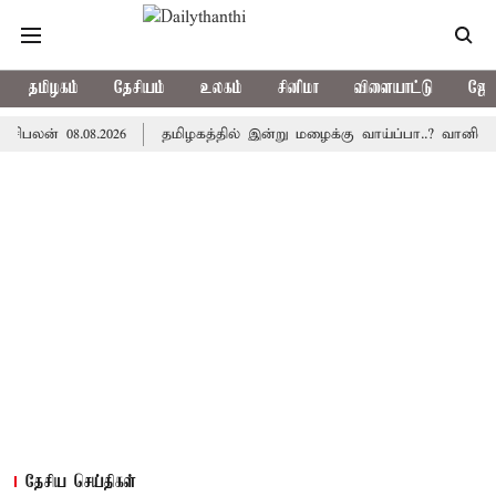
தமிழகம்
தேசியம்
உலகம்
சினிமா
விளையாட்டு
ஜோத
08.08.2026
தமிழகத்தில் இன்று மழைக்கு வாய்ப்பா..? வானிலை மையம
தேசிய செய்திகள்