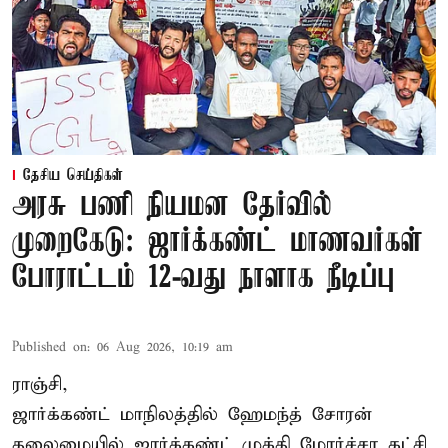
தேசிய செய்திகள்
அரசு பணி நியமன தேர்வில்
முறைகேடு: ஜார்க்கண்ட் மாணவர்கள்
போராட்டம் 12-வது நாளாக நீடிப்பு
Published on
:
06 Aug 2026, 10:19 am
ராஞ்சி,
ஜார்க்கண்ட் மாநிலத்தில் ஹேமந்த் சோரன்
தலைமையில் ஜார்க்கண்ட் முக்தி மோர்ச்சா கட்சி