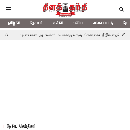
தமிழகம்
தேசியம்
உலகம்
சினிமா
விளையாட்டு
ஜோத
ன்னாள் அமைச்சர் பொன்முடிக்கு சென்னை நீதிமன்றம் பிடிவாராண்ட்
தேசிய செய்திகள்