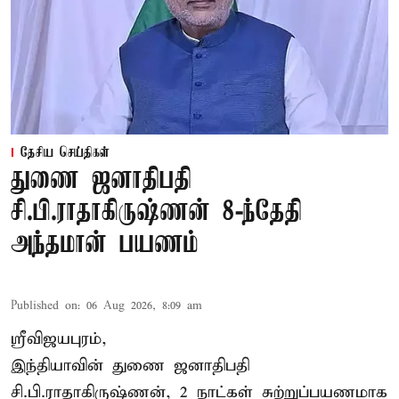
தேசிய செய்திகள்
துணை ஜனாதிபதி
சி.பி.ராதாகிருஷ்ணன் 8-ந்தேதி
அந்தமான் பயணம்
Published on
:
06 Aug 2026, 8:09 am
ஸ்ரீவிஜயபுரம்,
இந்தியாவின் துணை ஜனாதிபதி
சி.பி.ராதாகிருஷ்ணன், 2 நாட்கள் சுற்றுப்பயணமாக