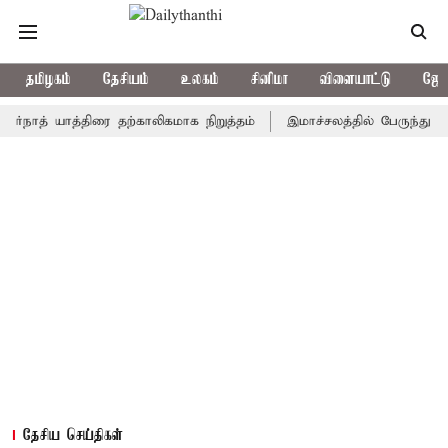
தமிழகம்
தேசியம்
உலகம்
சினிமா
விளையாட்டு
ஜோத
் யாத்திரை தற்காலிகமாக நிறுத்தம்
இமாச்சலத்தில் பேருந்து விபத்து;
தேசிய செய்திகள்