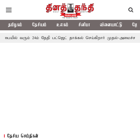
தமிழகம்
தேசியம்
உலகம்
சினிமா
விளையாட்டு
ஜோத
் வரும் 24ம் தேதி பட்ஜெட் தாக்கல் செய்கிறார் முதல்-அமைச்சர் ரங்கசாமி
தேசிய செய்திகள்