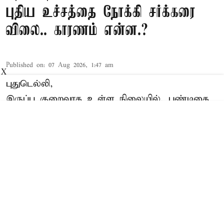
புதிய உச்சத்தை நோக்கி சர்க்கரை
விலை.. காரணம் என்ன.?
Published on
:
07 Aug 2026, 1:47 am
X
புதுடெல்லி,
இருப்பு குறைவாக உள்ள நிலையில், பண்டிகை
கால தேவை அதிகரித்து வருவதால், நாட்டில்
மொத்த சர்க்கரை விலை வரலாறு காணாத
உச்சத்தை எட்டி யுள்ளது. அடுத்த மூன்று மாதங்
களும் விலை உயர்ந்த நிலையிலேயே நீடிக்கும்
என வர்த்தகர்கள் தெரிவித்துள்ளனர். இதுகுறித்து
அவர்கள் தெரிவித்ததாவது:
“100 கிலோ சர்க்கரையின் மொத்த விலை கடந்த
ஒரு மாதத்தில் 10.20 சதவீதம் உயர்ந்து 4,716