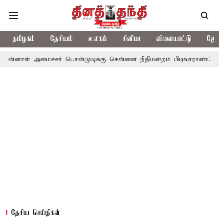
தமிழகம்
தேசியம்
உலகம்
சினிமா
விளையாட்டு
ஜோத
 அமைச்சர் பொன்முடிக்கு சென்னை நீதிமன்றம் பிடிவாராண்ட்
தொலைநோ
தேசிய செய்திகள்