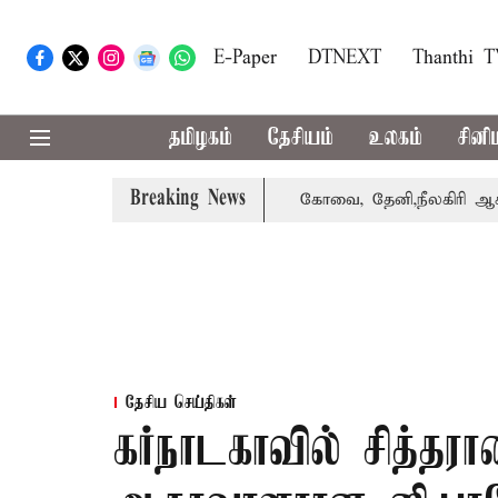
E-Paper
DTNEXT
Thanthi 
தமிழகம்
தேசியம்
உலகம்
சினி
Breaking News
்கை வாபஸ் பெற்றார் சங்கீதா
கோவை, தேனி,நீலகிரி ஆகிய மா
தேசிய செய்திகள்
கர்நாடகாவில் சித்தர