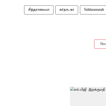
சித்தராமையா
கர்நாடகா
Siddaramaiah
Sh