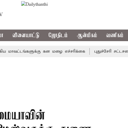
TV
மா
விளையாட்டு
ஜோதிடம்
ஆன்மிகம்
வணிகம்
வட்டங்களுக்கு கன மழை எச்சரிக்கை
புதுச்சேரி சட்டசபையில
ாமையாவின்