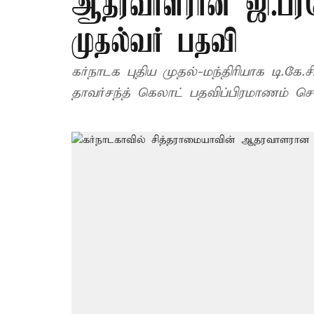
ஆதரவாளரான ஜி.பரம
முதல்வர் பதவி
கர்நாடக புதிய முதல்-மந்திரியாக டி.கே.ச
தாவர்சந்த் கெலாட் பதவிப்பிரமாணம் செய