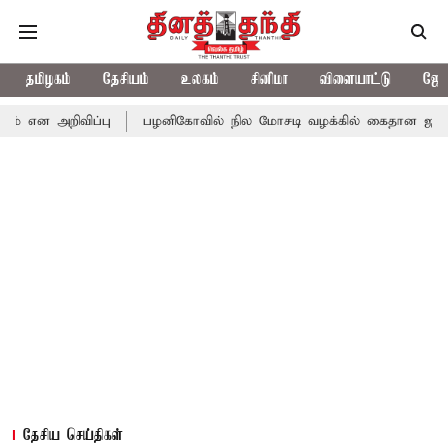
தமிழகம்
தேசியம்
உலகம்
சினிமா
விளையாட்டு
ஜோத
ன அறிவிப்பு
பழனிகோவில் நில மோசடி வழக்கில் கைதான ஜஸ்டின் 
தேசிய செய்திகள்