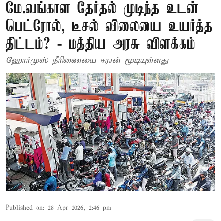
மே.வங்காள தேர்தல் முடிந்த உடன்
பெட்ரோல், டீசல் விலையை உயர்த்த
திட்டம்? - மத்திய அரசு விளக்கம்
ஹோர்முஸ் நீரிணையை ஈரான் மூடியுள்ளது
Published on
:
28 Apr 2026, 2:46 pm