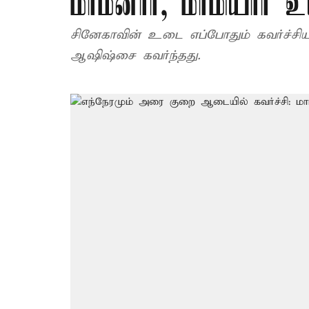
மாமனார், மாமியார் 
சினேகாவின் உடை எப்போதும் கவர்ச்ச
ஆஷிஷ்சை கவர்ந்தது.