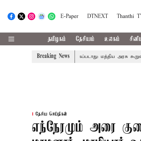
E-Paper
DTNEXT
Thanthi 
தமிழகம்
தேசியம்
உலகம்
சினி
Breaking News
அனைவரிடமும் கட்டணம் வசூலிக்கப்படாது: மத்திய அரசு கூறுவதென்
தேசிய செய்திகள்
எந்நேரமும் அரை கு