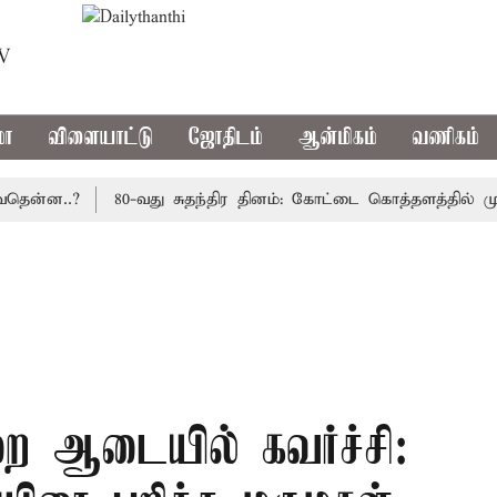
TV
மா
விளையாட்டு
ஜோதிடம்
ஆன்மிகம்
வணிகம்
ன..?
80-வது சுதந்திர தினம்: கோட்டை கொத்தளத்தில் முதல் 
றை ஆடையில் கவர்ச்சி: