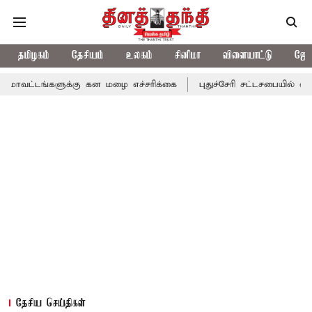
தமிழகம்
தேசியம்
உலகம்
சினிமா
விளையாட்டு
ஜோத
ளுக்கு கன மழை எச்சரிக்கை
புதுச்சேரி சட்டசபையில் வரும் 24ம் தேத
தேசிய செய்திகள்