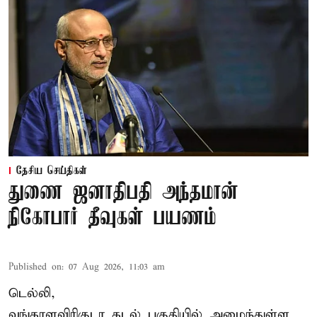
தேசிய செய்திகள்
துணை ஜனாதிபதி அந்தமான்
நிகோபார் தீவுகள் பயணம்
Published on
:
07 Aug 2026, 11:03 am
டெல்லி,
வங்காளவிரிகுடா கடல் பகுதியில் அமைந்துள்ள