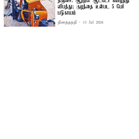
தஞ்சை: ஆற்றில் ஆட்டோ கவிழ்ந்து
விபத்து; குழந்தை உள்பட 5 பேர்
படுகாயம்
தினத்தந்தி
13 Jul 2026