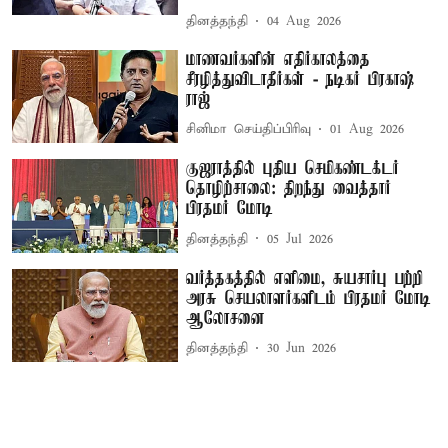
தினத்தந்தி
04 Aug 2026
மாணவர்களின் எதிர்காலத்தை
சீரழித்துவிடாதீர்கள் - நடிகர் பிரகாஷ்
ராஜ்
சினிமா செய்திப்பிரிவு
01 Aug 2026
குஜராத்தில் புதிய செமிகண்டக்டர்
தொழிற்சாலை: திறந்து வைத்தார்
பிரதமர் மோடி
தினத்தந்தி
05 Jul 2026
வர்த்தகத்தில் எளிமை, சுயசார்பு பற்றி
அரசு செயலாளர்களிடம் பிரதமர் மோடி
ஆலோசனை
தினத்தந்தி
30 Jun 2026