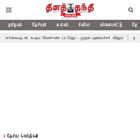
தமிழகம்
தேசியம்
உலகம்
சினிமா
விளையாட்டு
ஜோத
 கூடிய வேளாண் பட்ஜெட்: முதல்-அமைச்சர் விஜய்
தமிழக அரசியலில
தேசிய செய்திகள்