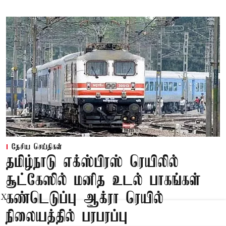
தேசிய செய்திகள்
தமிழ்நாடு எக்ஸ்பிரஸ் ரெயிலில்
சூட்கேஸில் மனித உடல் பாகங்கள்
கண்டெடுப்பு ஆக்ரா ரெயில்
X
நிலையத்தில் பரபரப்பு