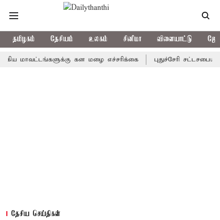
தமிழகம்
தேசியம்
உலகம்
சினிமா
விளையாட்டு
ஜோத
ாவட்டங்களுக்கு கன மழை எச்சரிக்கை
புதுச்சேரி சட்டசபையில் வரும
தேசிய செய்திகள்