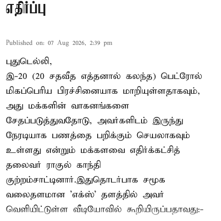
எதிர்ப்பு
Published on
:
07 Aug 2026, 2:39 pm
புதுடெல்லி,
இ-20 (20 சதவீத எத்தனால் கலந்த) பெட்ரோல்
மிகப்பெரிய பிரச்சினையாக மாறியுள்ளதாகவும்,
அது மக்களின் வாகனங்களை
சேதப்படுத்துவதோடு, அவர்களிடம் இருந்து
நேரடியாக பணத்தை பறிக்கும் செயலாகவும்
உள்ளது என்றும் மக்களவை எதிர்க்கட்சித்
தலைவர் ராகுல் காந்தி
குற்றம்சாட்டினார்.இதுதொடர்பாக சமூக
வலைதளமான 'எக்ஸ்' தளத்தில் அவர்
வெளியிட்டுள்ள வீடியோவில் கூறியிருப்பதாவது:-