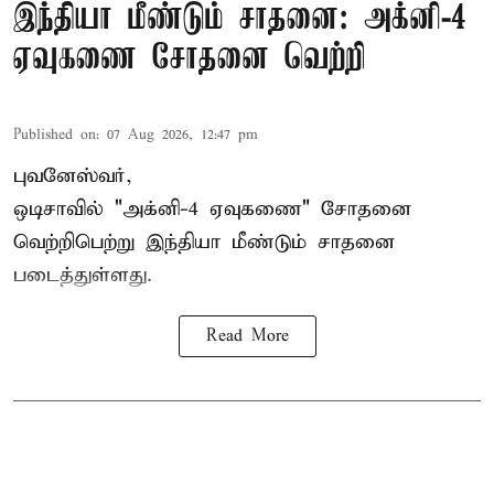
இந்தியா மீண்டும் சாதனை: அக்னி-4
ஏவுகணை சோதனை வெற்றி
Published on
:
07 Aug 2026, 12:47 pm
புவனேஸ்வர்,
ஒடிசாவில் "அக்னி-4 ஏவுகணை" சோதனை
வெற்றிபெற்று இந்தியா மீண்டும் சாதனை
படைத்துள்ளது.
Read More