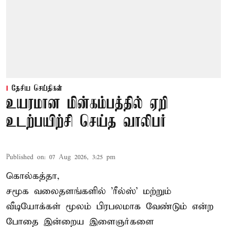
தேசிய செய்திகள்
உயரமான மின்கம்பத்தில் ஏறி
உடற்பயிற்சி செய்த வாலிபர்
Published on
:
07 Aug 2026, 3:25 pm
கொல்கத்தா,
சமூக வலைதளங்களில் '
ரீல்ஸ்
' மற்றும்
வீடியோக்கள் மூலம் பிரபலமாக வேண்டும் என்ற
போதை இன்றைய இளைஞர்களை