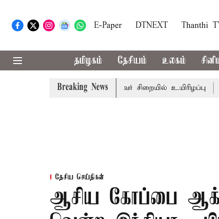
E-Paper
DTNEXT
Thanthi 
தமிழகம்
தேசியம்
உலகம்
சினி
Breaking News
 கோவில் நில மோசடி: கைதானவர் சிறையில் உயிரிழப்பு
தமிழ
தேசிய செய்திகள்
ஆசிய கோப்பை ஆக்கி