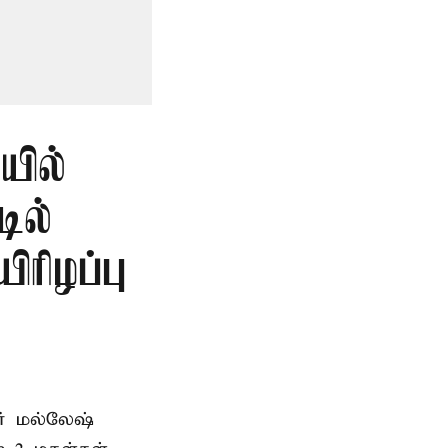
ில்
டில்
ிரிழப்பு
வர் மல்லேஷ்