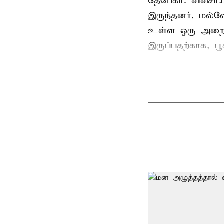
தேபேகர். விவசா
இருந்தனர். மல்
உள்ள ஒரு அறையில
இருப்பதற்காக, பூ