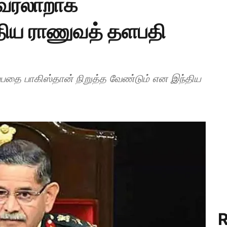
 வரலாறாக
திய ராணுவத் தளபதி
பதை பாகிஸ்தான் நிறுத்த வேண்டும் என இந்திய
R