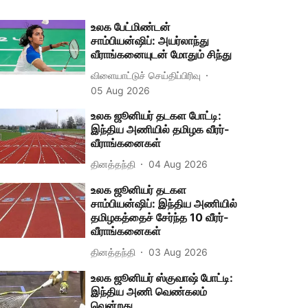
உலக பேட்மிண்டன்
சாம்பியன்ஷிப்: அயர்லாந்து
வீராங்கனையுடன் மோதும் சிந்து
விளையாட்டுச் செய்திப்பிரிவு
05 Aug 2026
உலக ஜூனியர் தடகள போட்டி:
இந்திய அணியில் தமிழக வீரர்-
வீராங்கனைகள்
தினத்தந்தி
04 Aug 2026
உலக ஜூனியர் தடகள
சாம்பியன்ஷிப்: இந்திய அணியில்
தமிழகத்தைச் சேர்ந்த 10 வீரர்-
வீராங்கனைகள்
தினத்தந்தி
03 Aug 2026
உலக ஜூனியர் ஸ்குவாஷ் போட்டி:
இந்திய அணி வெண்கலம்
வென்றது