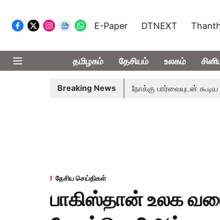
E-Paper
DTNEXT
Thanth
தமிழகம்
தேசியம்
உலகம்
சினி
Breaking News
ன்றம் பிடிவாராண்ட்
தொலைநோக்கு பார்வையுடன் கூடிய வேளாண் 
தேசிய செய்திகள்
பாகிஸ்தான் உலக வரைப