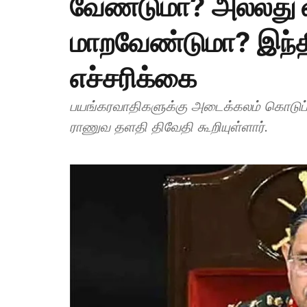
வேண்டுமா? அல்லது
மாறவேண்டுமா? இந்
எச்சரிக்கை
பயங்கரவாதிகளுக்கு அடைக்கலம் கொடுப்
ராணுவ தளதி திவேதி கூறியுள்ளார்.