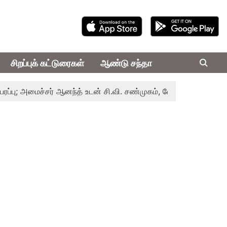
சிறப்புக் கட்டுரைகள்
ஆண்டு சந்தா
அமைச்சர் ஆனந்த் உடன் சி.வி. சண்முகம், வேலுமணி சந்திப்பு
மண்