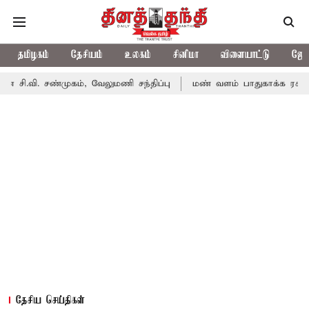
தமிழகம்
தேசியம்
உலகம்
சினிமா
விளையாட்டு
ஜோத
்முகம், வேலுமணி சந்திப்பு
மண் வளம் பாதுகாக்க ரசாயன உரம் பயன
தேசிய செய்திகள்