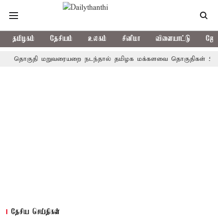
தமிழகம்
தேசியம்
உலகம்
சினிமா
விளையாட்டு
ஜோத
குதி மறுவரையறை நடந்தால் தமிழக மக்களவை தொகுதிகள் 59 ஆக உயர
தேசிய செய்திகள்