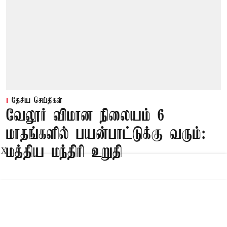
தேசிய செய்திகள்
வேலூர் விமான நிலையம் 6
மாதங்களில் பயன்பாட்டுக்கு வரும்:
மத்திய மந்திரி உறுதி
X
Published on
:
08 Aug 2026, 1:17 am
புதுடெல்லி,
தமிழ்நாட்டில் சென்னை, கோவை, மதுரை,