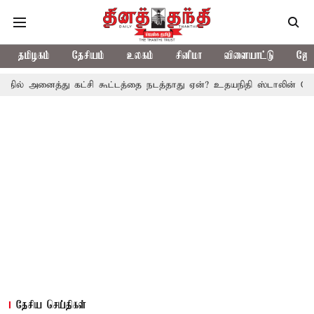
தமிழகம்
தேசியம்
உலகம்
சினிமா
விளையாட்டு
ஜோத
்து கட்சி கூட்டத்தை நடத்தாது ஏன்? உதயநிதி ஸ்டாலின் கேள்வி
த.வ
தேசிய செய்திகள்