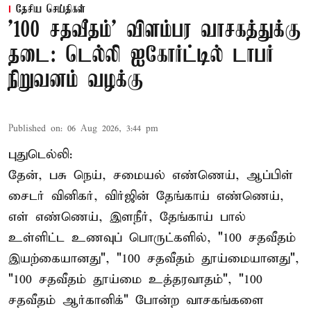
தேசிய செய்திகள்
'100 சதவீதம்' விளம்பர வாசகத்துக்கு
தடை: டெல்லி ஐகோர்ட்டில் டாபர்
நிறுவனம் வழக்கு
Published on
:
06 Aug 2026, 3:44 pm
புதுடெல்லி:
தேன், பசு நெய், சமையல் எண்ணெய், ஆப்பிள்
சைடர் வினிகர், விர்ஜின் தேங்காய் எண்ணெய்,
எள் எண்ணெய், இளநீர், தேங்காய் பால்
உள்ளிட்ட உணவுப் பொருட்களில், "100 சதவீதம்
இயற்கையானது", "100 சதவீதம் தூய்மையானது",
"100 சதவீதம் தூய்மை உத்தரவாதம்", "100
சதவீதம் ஆர்கானிக்" போன்ற வாசகங்களை