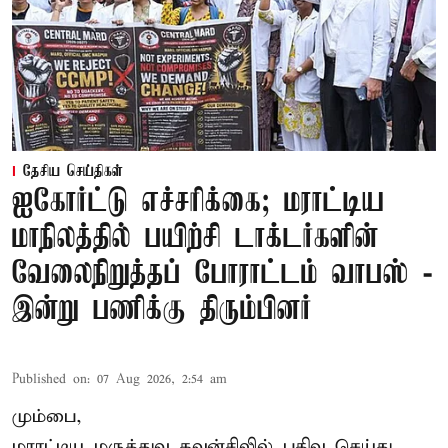
தேசிய செய்திகள்
ஐகோர்ட்டு எச்சரிக்கை; மராட்டிய
மாநிலத்தில் பயிற்சி டாக்டர்களின்
வேலைநிறுத்தப் போராட்டம் வாபஸ் -
இன்று பணிக்கு திரும்பினர்
Published on
:
07 Aug 2026, 2:54 am
மும்பை,
மராட்டிய மருத்துவ கவுன்சிலில் பதிவு செய்து,