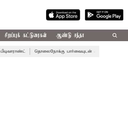
சிறப்புக் கட்டுரைகள்
ஆண்டு சந்தா
ாண்ட்
தொலைநோக்கு பார்வையுடன் கூடிய வேளாண் பட்ஜெட்: