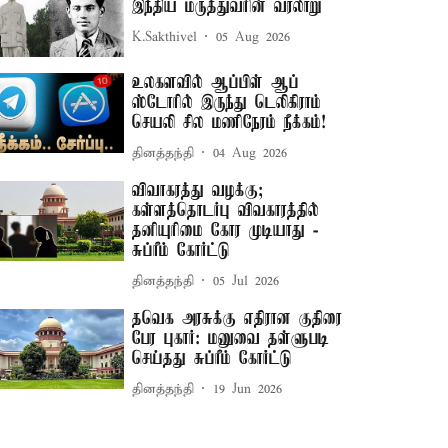
இந்திய மருத்துவரின் வரலாறு
K.Sakthivel
05 Aug 2026
உலகளவில் ஆப்பிள் ஆப்
ஸ்டோரில் இருந்து டெலிகிராம்
செயலி சில மணிநேரம் நீக்கம்!
தினத்தந்தி
04 Aug 2026
விவாகரத்து வழக்கு;
கள்ளத்தொடர்பு விவகாரத்தில்
தனியுரிமை கோர முடியாது -
சுப்ரீம் கோர்ட்டு
தினத்தந்தி
05 Jul 2026
தவெக அரசுக்கு எதிரான குதிரை
பேர புகார்: மனுவை தள்ளுபடி
செய்தது சுப்ரீம் கோர்ட்டு
தினத்தந்தி
19 Jun 2026