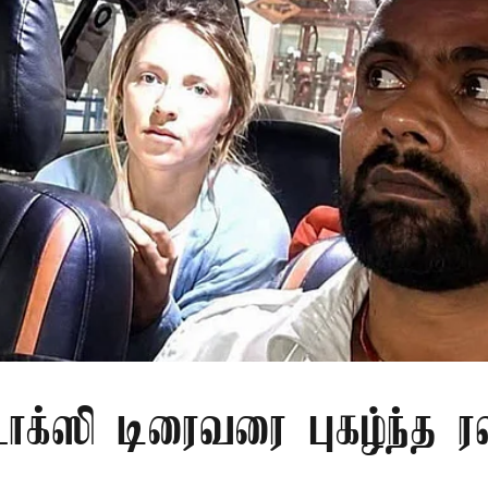
ாக்ஸி டிரைவரை புகழ்ந்த 