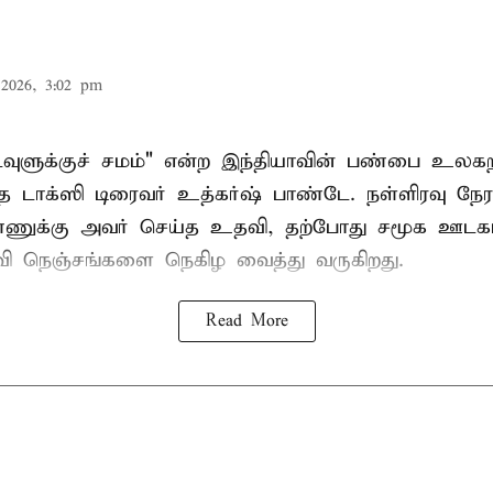
2026, 3:02 pm
கடவுளுக்குச் சமம்" என்ற இந்தியாவின் பண்பை உலகற
த டாக்ஸி டிரைவர் உத்கர்ஷ் பாண்டே. நள்ளிரவு நேரத
்ணுக்கு அவர் செய்த உதவி, தற்போது சமூக ஊடகங
பரவி நெஞ்சங்களை நெகிழ வைத்து வருகிறது.
Read More