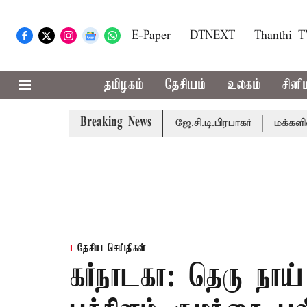
E-Paper
DTNEXT
Thanthi 
தமிழகம்
தேசியம்
உலகம்
சினி
Breaking News
 நடைபெறும் - சபாநாயகர் ஜே.சி.டி.பிரபாகர்
மக்களின் எதிர்ப
தேசிய செய்திகள்
கர்நாடகா: தெரு நாய்