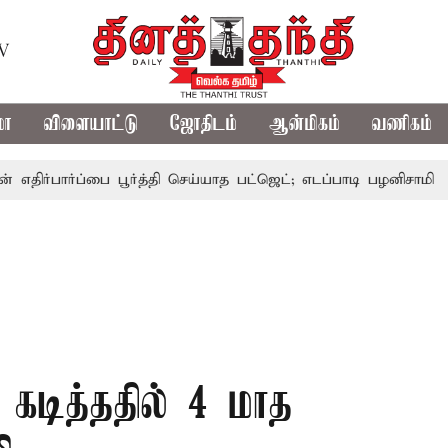
TV
மா
விளையாட்டு
ஜோதிடம்
ஆன்மிகம்
வணிகம்
ார்ப்பை பூர்த்தி செய்யாத பட்ஜெட்; எடப்பாடி பழனிசாமி
பட்ஜெ
 கடித்ததில் 4 மாத