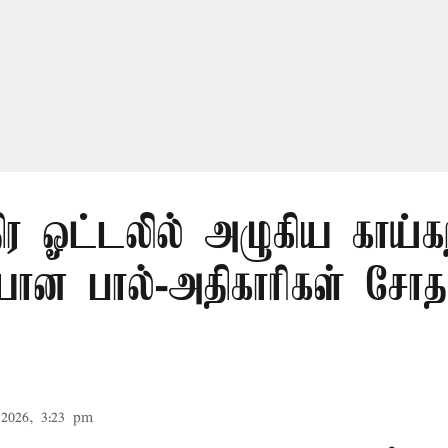
திர ஓட்டலில் அழுகிய காய்கற
யான பால்-அதிகாரிகள் சோ
2026, 3:23 pm