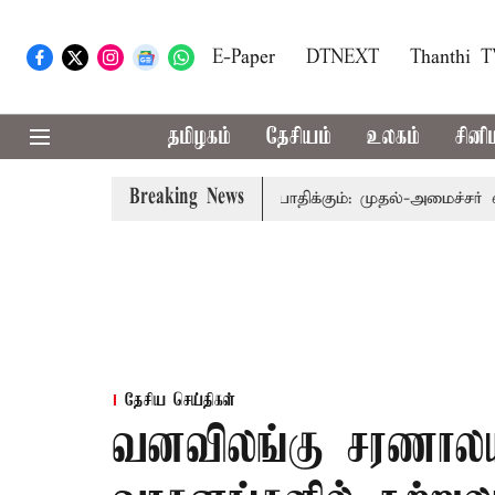
E-Paper
DTNEXT
Thanthi 
தமிழகம்
தேசியம்
உலகம்
சினி
Breaking News
த்துவத்தை தொகுதி மறுவரையறை பாதிக்கும்: முதல்-அமைச்சர் விஜய்
தேசிய செய்திகள்
வனவிலங்கு சரணாலயங