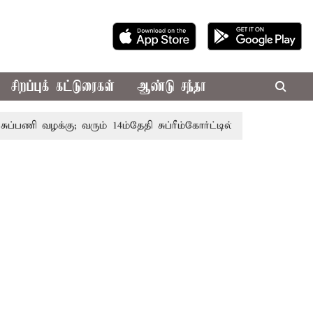
சிறப்புக் கட்டுரைகள்
ஆண்டு சந்தா
ணி வழக்கு; வரும் 14ம்தேதி சுப்ரீம்கோர்ட்டில் விசாரணை
அமர்ந