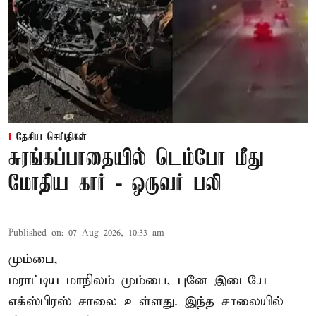
தேசிய செய்திகள்
சுரங்கப்பாதையில் டெம்போ மீது
மோதிய கார் - ஒருவர் பலி
Published on
:
07 Aug 2026, 10:33 am
மும்பை,
மராட்டிய மாநிலம் மும்பை, புனே இடையே
எக்ஸ்பிரஸ் சாலை உள்ளது. இந்த சாலையில்