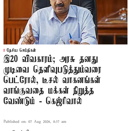
தேசிய செய்திகள்
இ20 விவகாரம்; அரசு தனது
முடிவை தெளிவுபடுத்தும்வரை
பெட்ரோல், டீசல் வாகனங்கள்
வாங்குவதை மக்கள் நிறுத்த
வேண்டும் - கெஜ்ரிவால்
Published on
:
07 Aug 2026, 8:37 am