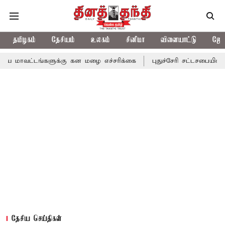
தமிழகம்
தேசியம்
உலகம்
சினிமா
விளையாட்டு
ஜோத
ங்களுக்கு கன மழை எச்சரிக்கை
புதுச்சேரி சட்டசபையில் வரும் 24ம்
தேசிய செய்திகள்