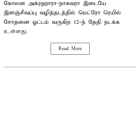
கோலன அக்ரஹாரா-நாகவரா இடையே
இளஞ்சிவப்பு வழித்தடத்தில் மெட்ரோ ரெயில்
சோதனை ஓட்டம் வருகிற 12-ந் தேதி நடக்க
உள்ளது.
Read More