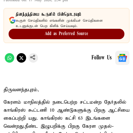
Published on
:
17 May 2026, 2:54 pm
தினத்தந்தியை கூகுளில் பின்தொடரவும்
கூகுள் செய்திகளில் எங்களின் முக்கியச் செய்திகளை
உடனுக்குடன் பெற கிளிக் செய்யவும்.
Add as Preferred Source
Follow Us
திருவனந்தபுரம்,
கேரளம் மாநிலத்தில் நடைபெற்ற சட்டமன்ற தேர்தலில்
காங்கிரஸ் கூட்டணி 10 ஆண்டுகளுக்கு பிறகு ஆட்சியை
கைப்பற்றி யது. காங்கிரஸ் கட்சி 63 இடங்களை
வென்றது.நீண்ட இழுபறிக்கு பிறகு கேரள முதல்-