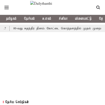
தமிழகம்
தேசியம்
உலகம்
சினிமா
விளையாட்டு
ஜோத
80-வது சுதந்திர தினம்: கோட்டை கொத்தளத்தில் முதல் முறையாக தேசிய 
தேசிய செய்திகள்